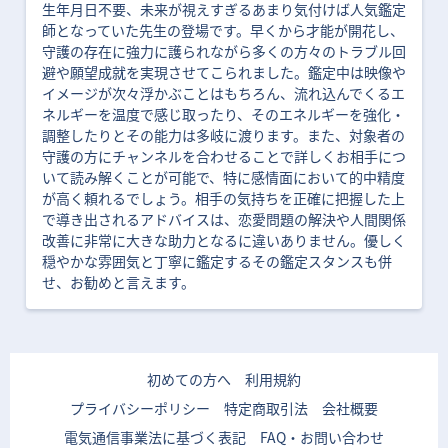
生年月日不要、未来が視えすぎるあまり気付けば人気鑑定
師となっていた先生の登場です。早くから才能が開花し、
守護の存在に強力に護られながら多くの方々のトラブル回
避や願望成就を実現させてこられました。鑑定中は映像や
イメージが次々浮かぶことはもちろん、流れ込んでくるエ
ネルギーを温度で感じ取ったり、そのエネルギーを強化・
調整したりとその能力は多岐に渡ります。また、対象者の
守護の方にチャンネルを合わせることで詳しくお相手につ
いて読み解くことが可能で、特に感情面において的中精度
が高く頼れるでしょう。相手の気持ちを正確に把握した上
で導き出されるアドバイスは、恋愛問題の解決や人間関係
改善に非常に大きな助力となるに違いありません。優しく
穏やかな雰囲気と丁寧に鑑定するその鑑定スタンスも併
せ、お勧めと言えます。
初めての方へ
利用規約
プライバシーポリシー
特定商取引法
会社概要
電気通信事業法に基づく表記
FAQ・お問い合わせ