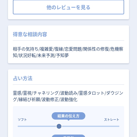
他のレビューを見る
得意な相談内容
相手の気持ち/複雑愛/復縁/恋愛問題/関係性の修復/危機察
知/状況好転/未来予測/予知夢
占い方法
霊感/霊視/チャネリング/波動読み/霊感タロット/ダウジン
グ/縁結び祈願/波動修正/波動強化
結果の伝え方
ソフト
ストレート