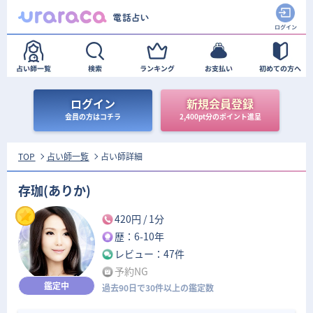
ログイン
新規会員登録
会員の方はコチラ
2,400pt分のポイント進呈
TOP
占い師一覧
占い師詳細
存珈(ありか)
420円
/ 1分
歴：6-10年
レビュー：47件
予約NG
鑑定中
過去90日で30件以上の鑑定数