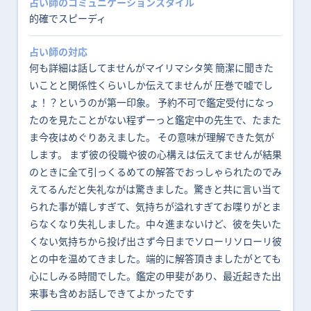
占い師のコミュニケーションスタイル
的確でスピーディ
占い師の対応
何も詳細は話してませんがマイリマシタ笑 簡潔に聞きた
いことと関係性くらいしか伝えてませんが 圧巻で嘘でし
ょ！？というのが第一印象。 予約不可で鑑定受付になっ
たのを見たことがない程ずーっと鑑定中の先生で、たまた
ま今夜はめぐりあえました。 その意味が理解できた気が
します。 まず彼の役職や彼の心構えは伝えてませんが結果
のときに全て引っくるめての解答でおっしゃられたのでみ
えてるんだと失礼ながは驚きました。驚きと共に言い当て
られた事が嬉しすぎて、気持ちが溢れすぎてお喋りがとま
らなくなり失礼しました。中々進まないけど、彼を失いた
くない気持ちから投げ出さず今日までソローリソローリ彼
との中を温めてきました。端的に解答頂きましたがとても
心にしみる時間でした。鑑定の甲斐があり、最近起きた出
来事も含めお話しできてよかったです