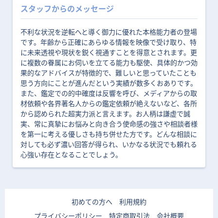
スタッフからのメッセージ
不利な状況を逆転へと導く御力に優れた本格能力者の登場
です。年齢から正確にあらゆる情報を映像で受け取り、特
に未来透視や現状を鋭く視通すことを得意とされます。更
に複数の眷属にお伺いを立てる能力も駆使、具体的かつ効
果的なアドバイスが特徴的で、難しいと思っていたことも
思う方向にことが進んだという実績が数多くおありです。
また、鑑定での的中確度は反響を呼び、メディアからの取
材依頼や各界著名人からの鑑定依頼が絶えないなど、各所
から認められた超実力派と言えます。お人柄は謙虚で誠
実、常に真摯にお悩みと向き合う使命感の強さや相談者様
を第一に考える優しさも持ち併せた方です。どんな相談に
対しても必ず濃い回答が得られ、いかなる状況でも頼れる
心強い存在となることでしょう。
初めての方へ
利用規約
プライバシーポリシー
特定商取引法
会社概要