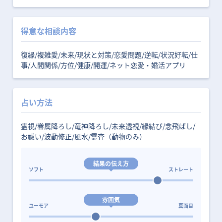
得意な相談内容
復縁/複雑愛/未来/現状と対策/恋愛問題/逆転/状況好転/仕
事/人間関係/方位/健康/開運/ネット恋愛・婚活アプリ
占い方法
霊視/眷属降ろし/竜神降ろし/未来透視/縁結び/念飛ばし/
お祓い/波動修正/風水/霊査（動物のみ）
結果の伝え方
ソフト
ストレート
雰囲気
ユーモア
真面目