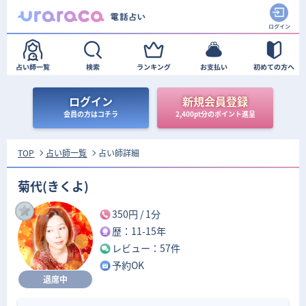
ログイン
新規会員登録
会員の方はコチラ
2,400pt分のポイント進呈
TOP
占い師一覧
占い師詳細
菊代(きくよ)
350円
/ 1分
歴：11-15年
レビュー：57件
予約OK
退席中